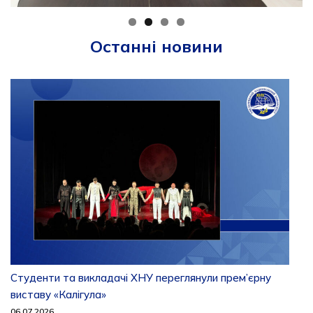
Останні новини
Студенти та викладачі ХНУ переглянули прем’єрну
виставу «Калігула»
06.07.2026